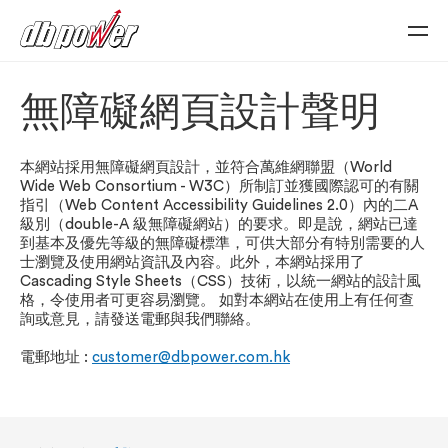
展
開
移
無障礙網頁設計聲明
動
平
台
目
《財
本網站採用無障礙網頁設計，並符合萬維網聯盟（World
經
錄
Wide Web Consortium - W3C）所制訂並獲國際認可的有關
智
指引（Web Content Accessibility Guidelines 2.0）內的二A
珠
級別（double-A 級無障礙網站）的要求。即是說，網站已達
網》
到基本及優先等級的無障礙標準，可供大部分有特別需要的人
『DB
士瀏覽及使用網站資訊及內容。此外，本網站採用了
Power』
Cascading Style Sheets（CSS）技術，以統一網站的設計風
格，令使用者可更容易瀏覽。 如對本網站在使用上有任何查
詢或意見，請發送電郵與我們聯絡。
電郵地址 :
customer@dbpower.com.hk