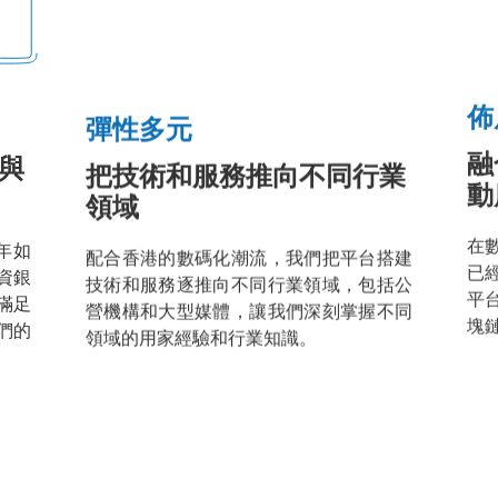
彈性多元
佈
《財
《
與
把技術和服務推向不同行業
融
經
經
領域
動
智
智
年如
配合香港的數碼化潮流，我們把平台搭建
在
珠
珠
資銀
技術和服務逐推向不同行業領域，包括公
已
網》
網
滿足
營機構和大型媒體，讓我們深刻掌握不同
平
『DB
『
們的
領域的用家經驗和行業知識。
塊
Power』
P