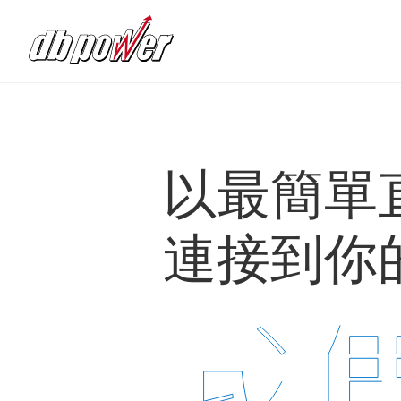
財
以最簡單
經
連接到你
智
珠