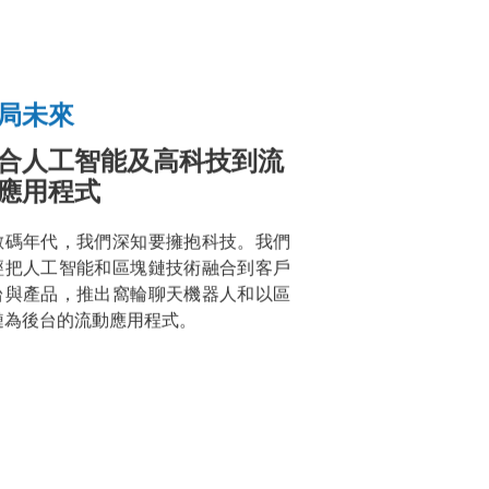
局未來
財
合人工智能及高科技到流
應用程式
數碼年代，我們深知要擁抱科技。我們
經把人工智能和區塊鏈技術融合到客戶
》
台與產品，推出窩輪聊天機器人和以區
DB
鏈為後台的流動應用程式。
ower』