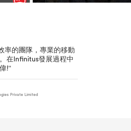
擁有高效率的團隊，專業的移動
"DB Po
Infinitus發展過程中
的數碼解決
!"
我們在其他
陳其志
ogies Private Limited
法興證券上市產品