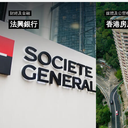
《財
我
以
經
們
下
智
的
是
財經及金融
媒體及公營
珠
成
我
網》
功
們
法興銀行
香港房
『DB
項
的
Power』
目
成
功
項
目
列
表,
並
以
輪
轉
的
方
式
顯
示,
你
可
以
用
鍵
盤
上