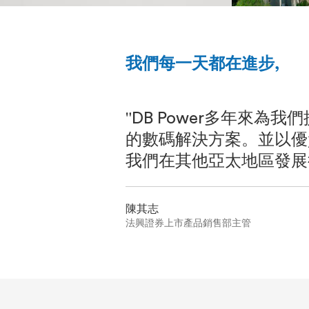
的
方
向
鍵
控
《財
以
我們每一天都在進步,
制
顯
經
下
示
的
智
是
內
，專業的移動
"DB Power多年來為
珠
客
容
s發展過程中
的數碼解決方案。並以優
網》
戶
『DB
對
我們在其他亞太地區發展
Power』
我
們
陳其志
的
法興證券上市產品銷售部主管
評
價