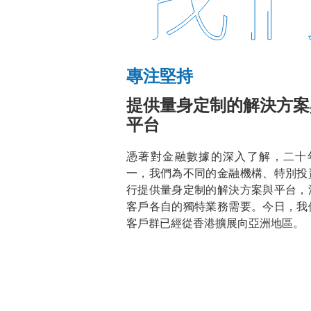
網
財
專注堅持
DB
經
提供量身定制的解決方案
平台
Power
智
憑著對金融數據的深入了解，二十
一，我們為不同的金融機構、特別投
Online
行提供量身定制的解決方案與平台，
珠
客戶各自的獨特業務需要。今日，我
客戶群已經從香港擴展向亞洲地區。
Ltd
網