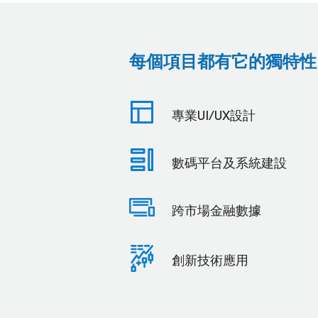
DB
Power
《財
每個項目都有它的獨特性
經
Online
智
專業UI/UX設計
珠
網》
Ltd
『DB
數碼平台及系統建設
Power』
的
跨市場金融數據
優
創新技術應用
點